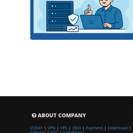
ABOUT COMPANY
V2RAY
|
VPN
|
VPS
|
3XUI
|
Payment
|
Download
|
Cellular
|
KYC
|
Conditions