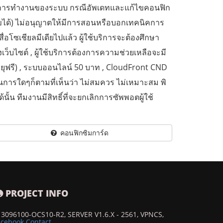
้าใจการทำงานของระบบ กรณีอัพเดทและแก้ไขคอนฟิก
ขได้) ไม่อนุญาตให้มีการสอนหรือบอกเทคนิคการ
ซเชียลมีเดียไปแล้ว ผู้ใช้บริการจะต้องศึกษา
ว็บไซต์ , ผู้ใช้บริการต้องการความช่วยเหลือจะมี
ออายุฟรี) , ระบบออนไลน์ 50 บาท , CloudFront CND
ินการใดๆก็ตามที่เห็นว่า ไม่สมควร ไม่เหมาะสม พิ
นั้น ทีมงานมีสิทธิ์ที่จะยกเลิกการซัพพอตผู้ใช้
คอนฟิกซิมการ์ด
PROJECT INFO
13096100-OCS10-R2, SERVER V1.6.X - 2561, VPNCS,
acebook Contact